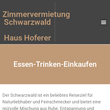
Zimmervermietung
Schwarzwald
Essen – T
Haus Hoferer
Essen-Trinken-Einkaufen
Der Schwarzwald ist ein beliebtes Reiseziel für
Naturliebhaber und Feinschmecker und bietet eine
reizvolle Mischung aus Ruhe, Entspannung und